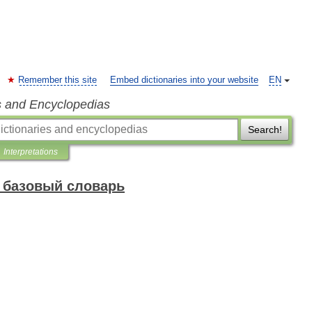
Remember this site
Embed dictionaries into your website
EN
s and Encyclopedias
Search!
Interpretations
 базовый словарь