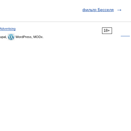
фильтр Бесселя
Advertising
18+
upal,
WordPress, MODx.