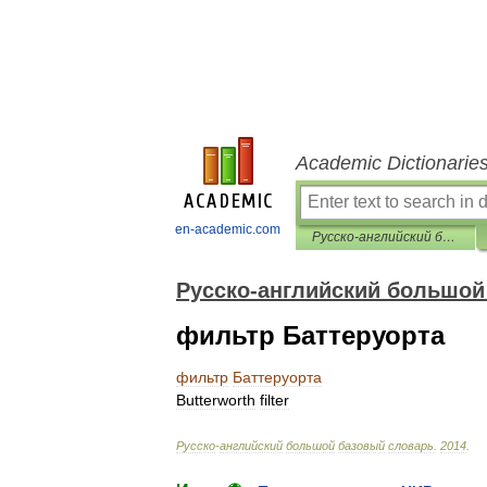
Academic Dictionarie
en-academic.com
Русско-английский большой базовый словарь
Русско-английский большой
фильтр Баттеруорта
фильтр
Баттеруорта
Butterworth
filter
Русско
-
английский
большой
базовый
словарь
.
2014
.